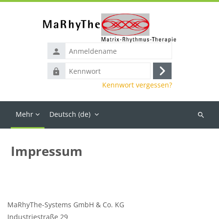
Zum Hauptinhalt
Anmeldename
Kennwort
Anmelden
Kennwort vergessen?
Mehr
Deutsch ‎(de)‎
Suchen
Impressum
Blöcke
Abschlussbedingungen
MaRhyThe-Systems GmbH & Co. KG
Industriestraße 29